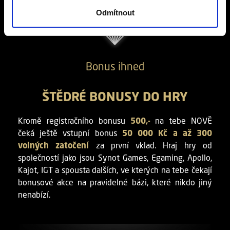
Odmítnout
Bonus ihned
ŠTĚDRÉ BONUSY DO HRY
Kromě registračního bonusu
500,-
na tebe NOVĚ
čeká ještě vstupní bonus
50 000 Kč a až 300
volných zatočení
za první vklad. Hraj hry od
společností jako jsou Synot Games, Egaming, Apollo,
Kajot, IGT a spousta dalších, ve kterých na tebe čekají
bonusové akce na pravidelné bázi, které nikdo jiný
nenabízí.